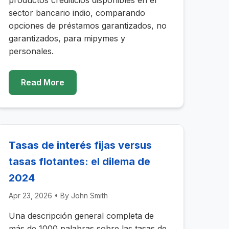
productos crediticios disponibles en el
sector bancario indio, comparando
opciones de préstamos garantizados, no
garantizados, para mipymes y
personales.
Read More
Tasas de interés fijas versus
tasas flotantes: el dilema de
2024
Apr 23, 2026
• By
John Smith
Una descripción general completa de
más de 1000 palabras sobre las tasas de